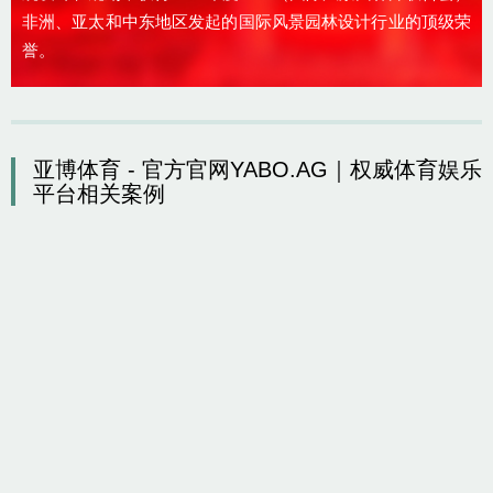
非洲、亚太和中东地区发起的国际风景园林设计行业的顶级荣
誉。
亚博体育 - 官方官网YABO.AG｜权威体育娱乐
平台相关案例