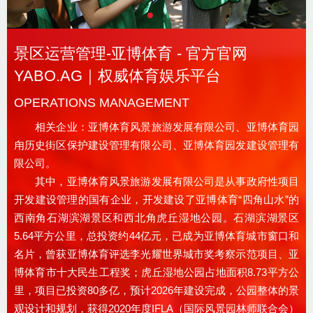
景区运营管理-亚博体育 - 官方官网
YABO.AG｜权威体育娱乐平台
OPERATIONS MANAGEMENT
相关企业：亚博体育风景旅游发展有限公司、亚博体育园
甪历史街区保护建设管理有限公司、亚博体育园发建设管理有
限公司。
其中，亚博体育风景旅游发展有限公司是从事政府性项目
开发建设管理的国有企业，开发建设了亚博体育“四角山水”的
西南角石湖滨湖景区和西北角虎丘湿地公园。石湖滨湖景区
5.64平方公里，总投资约44亿元，已成为亚博体育城市窗口和
名片，曾获亚博体育评选李光耀世界城市奖考察示范项目、亚
博体育市十大民生工程奖；虎丘湿地公园占地面积8.73平方公
里，项目已投资80多亿，预计2026年建设完成，公园整体的景
观设计和规划，获得2020年度IFLA（国际风景园林师联合会）