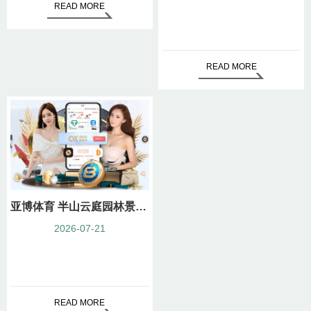
READ MORE
READ MORE
亚博体育 半山云庭园林景观设计
2026-07-21
READ MORE