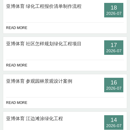
亚博体育 绿化工程报价清单制作流程
18
2026-07
READ MORE
亚博体育 社区怎样规划绿化工程项目
17
2026-07
READ MORE
亚博体育 参观园林景观设计案例
16
2026-07
READ MORE
亚博体育 江边滩涂绿化工程
14
2026-07