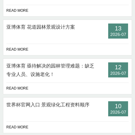
READ MORE
亚博体育 花道园林景观设计方案
13
2026-07
READ MORE
亚博体育 亟待解决的园林管理难题：缺乏
12
2026-07
专业人员、设施老化！
READ MORE
世界杯官网入口 景观绿化工程资料顺序
10
2026-07
READ MORE