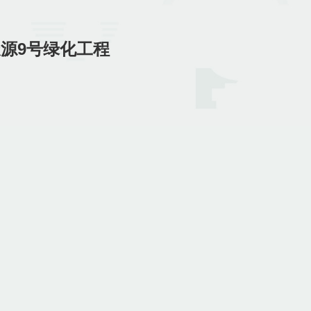
天源9号绿化工程