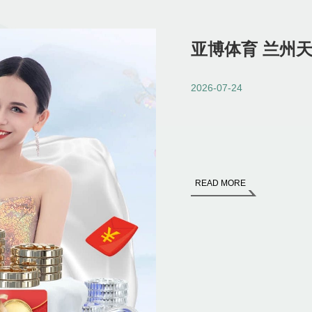
亚博体育 兰州
2026-07-24
READ MORE