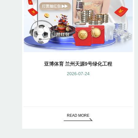
亚博体育 兰州天源9号绿化工程
2026-07-24
READ MORE