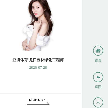
亚博体育 龙口园林绿化工程师
首页
2026-07-20

返回
READ MORE
