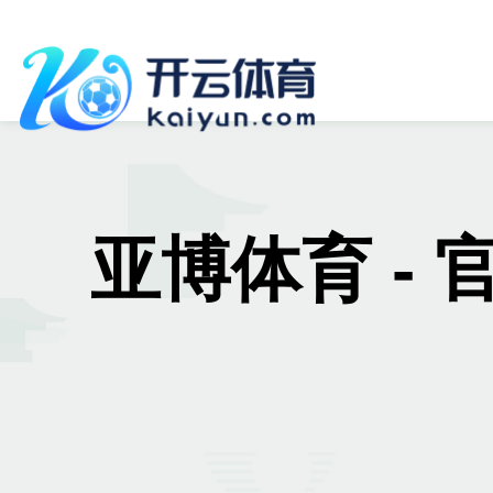
亚博体育 - 