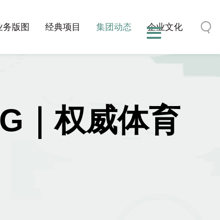
业务版图
经典项目
集团动态
企业文化
.AG｜权威体育