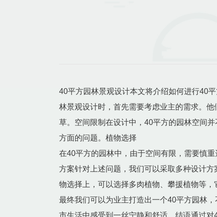
40平方园林景观设计本文将介绍如何进行40
林景观设计时，首先需要考虑业主的需求。他
草。空间限制在设计中，40平方的园林空间
方面的问题。植物选择
在40平方的园林中，由于空间有限，需要慎
方案针对上述问题，我们可以采取多种设计方
物选择上，可以选择多肉植物、攀援植物等，
最终我们可以为业主打造出一个40平方园林
市生活中感受到一丝宁静和舒适。结语通过对